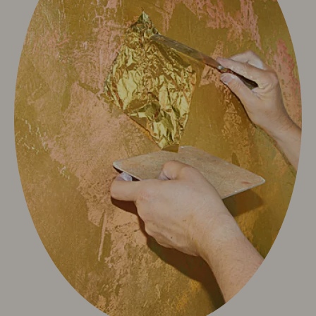
Sport & Aktiv
Golf mit Ausblick
Aktivprogramm inklusive
Fahrradverleih
Tennis
Indoor Fitness
Exquisit Bergwanderwochen 2026
Wintersport
Kunst & Kultur
Eventkalender
Exquisit Eisgala
Allgäuer Abend
Musik im Hotel
Kunst im Hotel
Info & Service
Kontakt