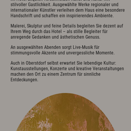
Exquisit Business - Tagen & Feiern
stilvoller Gastlichkeit. Ausgewählte Werke regionaler und
internationaler Künstler verleihen dem Haus eine besondere
Handschrift und schaffen ein inspirierendes Ambiente.
Kulinarik & Genuss
Malerei, Skulptur und feine Details begleiten Sie dezent auf
Frühstück im Hotel
Ihrem Weg durch das Hotel – als stille Begleiter für
Mittag & mehr
anregende Gedanken und ästhetischen Genuss.
Kulinarischer Abend
Bar & Weinkeller
An ausgewählten Abenden sorgt Live-Musik für
Events
stimmungsvolle Akzente und unvergessliche Momente.
Feiern & Hochzeiten
Auch in Oberstdorf selbst erwartet Sie lebendige Kultur:
Kunstausstellungen, Konzerte und kreative Veranstaltungen
machen den Ort zu einem Zentrum für sinnliche
Wellness & Spa
Entdeckungen.
Philosophie
Übersichtsplan & Öffnungszeiten
Spa Bereich
Spa Anwendungen
Ruheoasen
Exquisit Garten