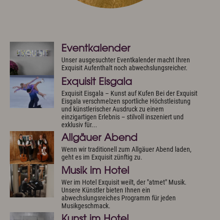
Anreise
Wissenswertes & AGB
Newsletter & Downloads
Hotelgutschein
Exquisit Produkte
Eventkalender
Unser ausgesuchter Eventkalender macht Ihren
Oberstdorf im Allgäu
Exquisit Aufenthalt noch abwechslungsreicher.
Exquisit Eisgala
Sommer Aktiv
Exquisit Eisgala – Kunst auf Kufen Bei der Exquisit
Winter Aktiv
Eisgala verschmelzen sportliche Höchstleistung
Sehenswertes
und künstlerischer Ausdruck zu einem
Kultur & Tradition
einzigartigen Erlebnis – stilvoll inszeniert und
exklusiv für...
Oberstdorf in Bewegtbildern
Allgäuer Abend
Webcams & Wetterbericht
Wenn wir traditionell zum Allgäuer Abend laden,
geht es im Exquisit zünftig zu.
Musik im Hotel
Newsletter & Downloads
Wissenswertes & AGB
Jobs & Karriere
Wer im Hotel Exquisit weilt, der "atmet" Musik.
Presse
Anreise
Unsere Künstler bieten Ihnen ein
English
Kontakt
E-Mail
Tel.: 08322 963 30
abwechslungsreiches Programm für jeden
Musikgeschmack.
Kunst im Hotel