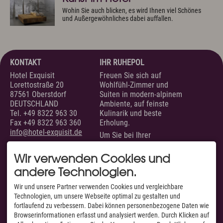
Wohin Sie auch blicken, es wird Ihnen viel Schönes
und Außergewöhnliches dabei auffallen.
KONTAKT
IHR RUHEPOL
Hotel Exquisit
Freuen Sie sich auf
Lorettostraße 20
Wohlfühl-Zimmer und
87561 Oberstdorf
Suiten in modern-alpinem
DEUTSCHLAND
Ambiente, auf feinste
Tel.
+49 8322 963 30
Kulinarik und beste
Fax +49 8322 963 360
Erholung.
info@hotel-exquisit.de
Um Sie bei Ihrer
Urlaubsplanung zu
unterstützen, sind wir
Wir verwenden Cookies und
täglich von 07.00 bis 22.00
andere Technologien.
Uhr für Sie erreichbar.
SERVICE
AUSGEZEICHNET VON
Wir und unsere Partner verwenden Cookies und vergleichbare
Technologien, um unsere Webseite optimal zu gestalten und
Unsere Zimmer &
fortlaufend zu verbessern. Dabei können personenbezogene Daten wie
Suiten
Browserinformationen erfasst und analysiert werden. Durch Klicken auf
Suchen & Buchen