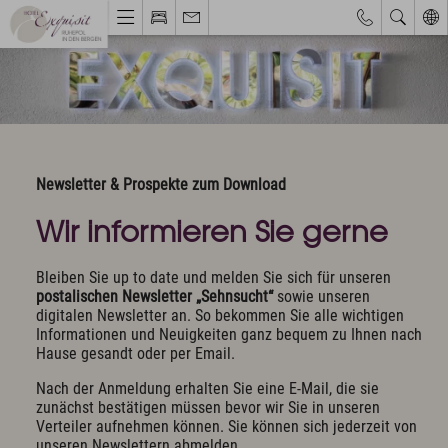
Webcams & Wetterbericht
Eventkalender
Hotel & Ruhepol
Einzigartige Lage
Newsletter & Prospekte zum Download
Philosophie & Architektur
Das Exquisit-Team
Wir informieren Sie gerne
Bilder & Impressionen
Hotelbewertungen
Bleiben Sie up to date und melden Sie sich für unseren
postalischen Newsletter „Sehnsucht“
sowie unseren
Zimmer & Angebote
digitalen Newsletter an. So bekommen Sie alle wichtigen
Informationen und Neuigkeiten ganz bequem zu Ihnen nach
Bestpreisgarantie
Hause gesandt oder per Email.
Zimmer, Suiten & Preise
Nach der Anmeldung erhalten Sie eine E-Mail, die sie
Exquisite Angebote
zunächst bestätigen müssen bevor wir Sie in unseren
Inklusivleistungen
Verteiler aufnehmen können. Sie können sich jederzeit von
Allgäu Walser Pass Premium
unseren Newslettern abmelden.