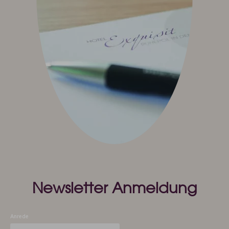
Sport & Aktiv
Golf mit Ausblick
Aktivprogramm inklusive
Fahrradverleih
Tennis
Indoor Fitness
Exquisit Bergwanderwochen 2026
Wintersport
Kunst & Kultur
Eventkalender
Exquisit Eisgala
Allgäuer Abend
Musik im Hotel
Kunst im Hotel
Newsletter Anmeldung
Info & Service
Kontakt