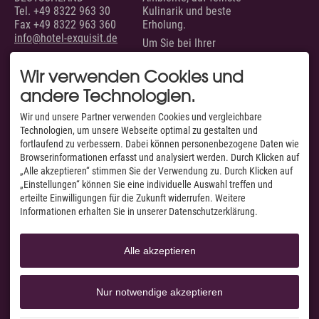
Tel.
+49 8322 963 30
Kulinarik und beste
Fax +49 8322 963 360
Erholung.
info@hotel-exquisit.de
Um Sie bei Ihrer
Urlaubsplanung zu
unterstützen, sind wir
Wir verwenden Cookies und
täglich von 07.00 bis 22.00
andere Technologien.
Uhr für Sie erreichbar.
SERVICE
AUSGEZEICHNET VON
Wir und unsere Partner verwenden Cookies und vergleichbare
Technologien, um unsere Webseite optimal zu gestalten und
Unsere Zimmer &
fortlaufend zu verbessern. Dabei können personenbezogene Daten wie
Suiten
Browserinformationen erfasst und analysiert werden. Durch Klicken auf
Suchen & Buchen
„Alle akzeptieren“ stimmen Sie der Verwendung zu. Durch Klicken auf
Anfragen
„Einstellungen“ können Sie eine individuelle Auswahl treffen und
Anfahrt & Routenplaner
Facebook
erteilte Einwilligungen für die Zukunft widerrufen. Weitere
Webcams & Livecams
Informationen erhalten Sie in unserer Datenschutzerklärung.
Instagram
Jobs
YouTube
A-Z
Alle akzeptieren
Nur notwendige akzeptieren