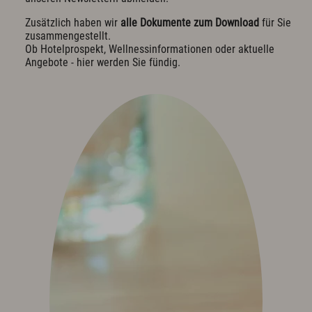
Exquisit Business - Tagen & Feiern
Zusätzlich haben wir
alle Dokumente zum Download
für Sie
zusammengestellt.
Kulinarik & Genuss
Ob Hotelprospekt, Wellnessinformationen oder aktuelle
Angebote - hier werden Sie fündig.
Frühstück im Hotel
Mittag & mehr
Kulinarischer Abend
Bar & Weinkeller
Events
Feiern & Hochzeiten
Wellness & Spa
Philosophie
Übersichtsplan & Öffnungszeiten
Spa Bereich
Spa Anwendungen
Ruheoasen
Exquisit Garten