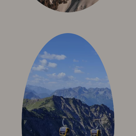
Anreise
Wissenswertes & AGB
Newsletter & Downloads
Hotelgutschein
Exquisit Produkte
Oberstdorf im Allgäu
Sommer Aktiv
Winter Aktiv
Sehenswertes
Kultur & Tradition
Oberstdorf in Bewegtbildern
Webcams & Wetterbericht
Newsletter & Downloads
Wissenswertes & AGB
Jobs & Karriere
Presse
Anreise
English
Kontakt
E-Mail
Tel.: 08322 963 30