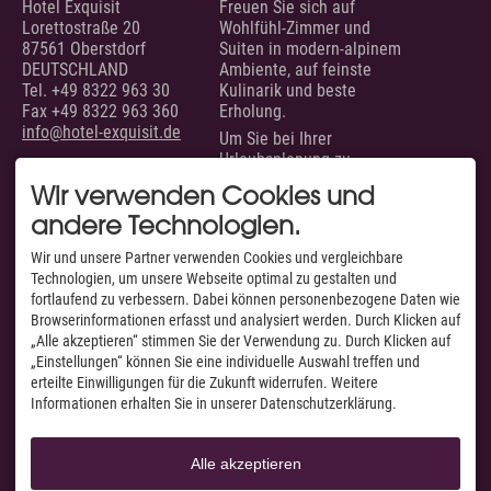
Hotel Exquisit
Freuen Sie sich auf
Lorettostraße 20
Wohlfühl-Zimmer und
87561 Oberstdorf
Suiten in modern-alpinem
DEUTSCHLAND
Ambiente, auf feinste
Tel.
+49 8322 963 30
Kulinarik und beste
Fax +49 8322 963 360
Erholung.
info@hotel-exquisit.de
Um Sie bei Ihrer
Urlaubsplanung zu
unterstützen, sind wir
Wir verwenden Cookies und
täglich von 07.00 bis 22.00
andere Technologien.
Uhr für Sie erreichbar.
SERVICE
AUSGEZEICHNET VON
Wir und unsere Partner verwenden Cookies und vergleichbare
Technologien, um unsere Webseite optimal zu gestalten und
Unsere Zimmer &
fortlaufend zu verbessern. Dabei können personenbezogene Daten wie
Suiten
Browserinformationen erfasst und analysiert werden. Durch Klicken auf
Suchen & Buchen
„Alle akzeptieren“ stimmen Sie der Verwendung zu. Durch Klicken auf
Anfragen
„Einstellungen“ können Sie eine individuelle Auswahl treffen und
Anfahrt & Routenplaner
Facebook
erteilte Einwilligungen für die Zukunft widerrufen. Weitere
Webcams & Livecams
Instagram
Informationen erhalten Sie in unserer Datenschutzerklärung.
Jobs
YouTube
A-Z
Alle akzeptieren