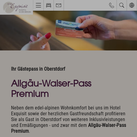
Webcams & Wetterbericht
Eventkalender
Hotel & Ruhepol
Einzigartige Lage
Philosophie & Architektur
Das Exquisit-Team
Ihr Gästepass in Oberstdorf
Bilder & Impressionen
Hotelbewertungen
Allgäu-Walser-Pass
Premium
Zimmer & Angebote
Bestpreisgarantie
Neben dem edel-alpinen Wohnkomfort bei uns im Hotel
Zimmer, Suiten & Preise
Exquisit sowie der herzlichen Gastfreundschaft profitieren
Sie als Gast in Oberstdorf von weiteren Inklusivleistungen
Exquisite Angebote
und Ermäßigungen - und zwar mit dem
Allgäu-Walser-Pass
Inklusivleistungen
Premium
.
Allgäu Walser Pass Premium