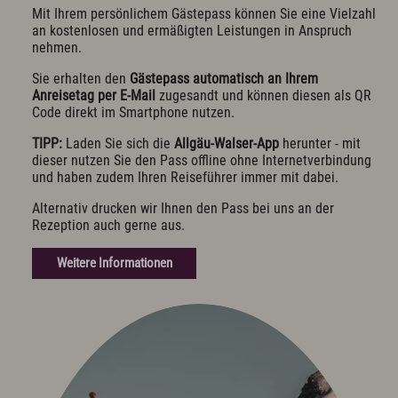
Exquisit Business - Tagen & Feiern
Mit Ihrem persönlichem Gästepass können Sie eine Vielzahl
an kostenlosen und ermäßigten Leistungen in Anspruch
nehmen.
Kulinarik & Genuss
Sie erhalten den
Gästepass automatisch an Ihrem
Frühstück im Hotel
Anreisetag per E-Mail
zugesandt und können diesen als QR
Mittag & mehr
Code direkt im Smartphone nutzen.
Kulinarischer Abend
Bar & Weinkeller
TIPP:
Laden Sie sich die
Allgäu-Walser-App
herunter - mit
Events
dieser nutzen Sie den Pass offline ohne Internetverbindung
und haben zudem Ihren Reiseführer immer mit dabei.
Feiern & Hochzeiten
Alternativ drucken wir Ihnen den Pass bei uns an der
Rezeption auch gerne aus.
Wellness & Spa
Philosophie
Weitere Informationen
Übersichtsplan & Öffnungszeiten
Spa Bereich
Spa Anwendungen
Ruheoasen
Exquisit Garten