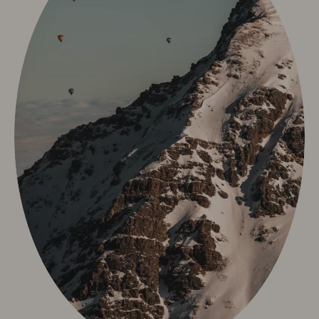
Sport & Aktiv
Golf mit Ausblick
Aktivprogramm inklusive
Fahrradverleih
Tennis
Indoor Fitness
Exquisit Bergwanderwochen 2026
Wintersport
Kunst & Kultur
Eventkalender
Exquisit Eisgala
Allgäuer Abend
Musik im Hotel
Kunst im Hotel
Info & Service
Kontakt