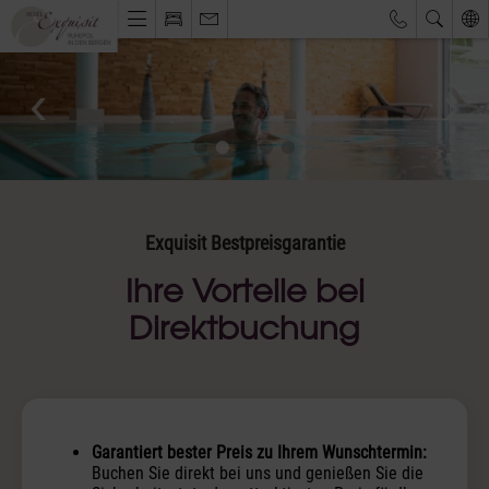
Webcams & Wetterbericht
Eventkalender
Hotel & Ruhepol
Einzigartige Lage
Philosophie & Architektur
Das Exquisit-Team
Exquisit Bestpreisgarantie
Bilder & Impressionen
Ihre Vorteile bei
Hotelbewertungen
Direktbuchung
Zimmer & Angebote
Bestpreisgarantie
Zimmer, Suiten & Preise
Exquisite Angebote
Inklusivleistungen
Garantiert bester Preis zu Ihrem Wunschtermin:
Allgäu Walser Pass Premium
Buchen Sie direkt bei uns und genießen Sie die