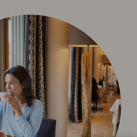
Winter Aktiv
Sehenswertes
Kultur & Tradition
Oberstdorf in Bewegtbildern
Webcams & Wetterbericht
English
Kontakt
E-Mail
Tel.: 08322 963 30