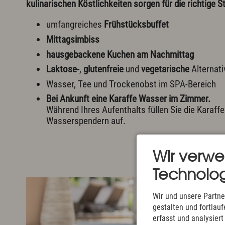
kulinarischen Köstlichkeiten sorgen für die richtige S
umfangreiches
Frühstücksbuffet
Mittagsimbiss
hausgebackene Kuchen am Nachmittag
Laktose-
,
glutenfreie
und
vegetarische
Alternati
Wasser, Tee und Trockenobst im SPA-Bereich
Bei Ankunft eine Karaffe Wasser im Zimmer.
Während Ihres Aufenthalts füllen Sie die Karaffe
Wasserspendern auf.
Wir verw
Technolog
Wir und unsere Partne
gestalten und fortla
erfasst und analysier