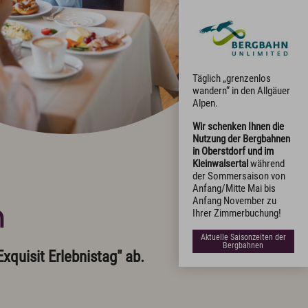
Täglich „grenzenlos
wandern“ in den Allgäuer
Alpen.
Wir schenken Ihnen die
Nutzung der Bergbahnen
in Oberstdorf und im
Kleinwalsertal
während
der Sommersaison von
Anfang/Mitte Mai bis
Anfang November zu
n
Ihrer Zimmerbuchung!
Aktuelle Saisonzeiten der
Bergbahnen
quisit Erlebnistag" ab.