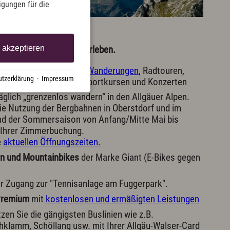
ligungen für die
 mehr
berstdorf entdecken & erleben.
e akzeptieren
bot
, z. B. mit geführten
Wanderungen
, Radtouren,
tzerklärung
·
Impressum
Schneeschuh-Touren, Sportkursen und Konzerten
äglich „grenzenlos wandern“ in den Allgäuer Alpen.
ie Nutzung der Bergbahnen in Oberstdorf und im
nd der Sommersaison von Anfang/Mitte Mai bis
Ihrer Zimmerbuchung.
e
aktuellen Öffnungszeiten.
rn und Mountainbikes
der Marke Giant (E-Bikes gegen
er Zugang zur "Tennisanlage am Fuggerpark".
Premium
mit
kostenlosen und ermäßigten Leistungen
zen Sie die gängigsten Buslinien wie z.B.
chklamm, Schöllang usw. mit Ihrer Allgäu-Walser-Card