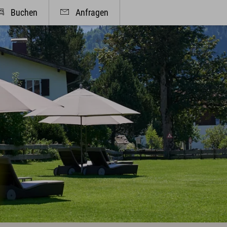
Buchen
Anfragen
We
r & Angebote
Kulinarik & Genuss
reisgarantie
Frühstück im Hotel
r, Suiten & Preise
Mittag & mehr
site Angebote
Kulinarischer Abend
ivleistungen
Bar & Weinkeller
u Walser Pass Premium
Events
it Business - Tagen & Feiern
Feiern & Hochzeiten
& Kultur
Info & Service
kalender
Kontakt