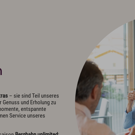
it Eisgala
Anreise
uer Abend
Wissenswertes & AGB
 im Hotel
Newsletter & Downloads
 im Hotel
Hotelgutschein
Exquisit Produkte
obs & Karriere
Presse
Anreise
n
tras
– sie sind Teil unseres
r Genuss und Erholung zu
nmomente, entspannte
men Service unseres
rsaison
Bergbahn unlimited
: