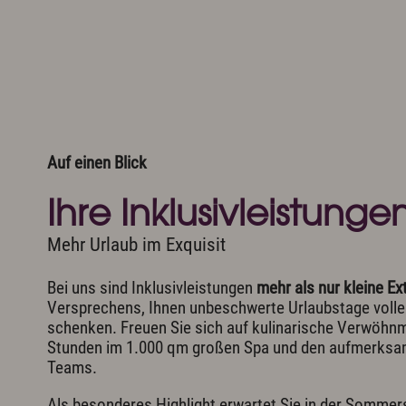
Aktivprogramm inklusive
Exquis
Fahrradverleih
Allgä
Tennis
Musik
Indoor Fitness
Kunst
Exquisit Bergwanderwochen 2026
Wintersport
Auf einen Blick
Newsletter & Downloads
Wissenswertes & AGB
J
Ihre Inklusivleistunge
Mehr Urlaub im Exquisit
Bei uns sind Inklusivleistungen
mehr als nur kleine Ex
Versprechens, Ihnen unbeschwerte Urlaubstage volle
schenken. Freuen Sie sich auf kulinarische Verwöh
Stunden im 1.000 qm großen Spa und den aufmerksa
Teams.
Als besonderes Highlight erwartet Sie in der Somme