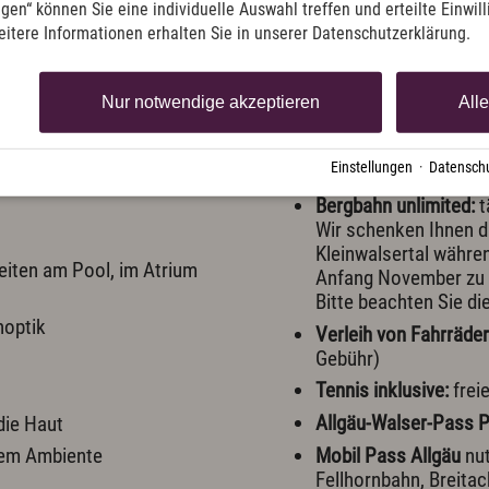
ngen“ können Sie eine individuelle Auswahl treffen und erteilte Einwil
eitere Informationen erhalten Sie in unserer Datenschutzerklärung.
Sport, Aktiv &
hlleistungen enthalten.
Aktiv das Naturparadies O
Nur notwendige akzeptieren
All
Exquisit-Freizeitange
Einstellungen
·
Datenschu
Winterwanderungen, 
e Panoramablick auf die
Bergbahn unlimited:
t
Wir schenken Ihnen d
Kleinwalsertal währe
eiten am Pool, im Atrium
Anfang November zu 
Bitte beachten Sie di
noptik
Verleih von Fahrräde
Gebühr)
Tennis inklusive:
frei
Allgäu-Walser-Pass 
die Haut
Mobil Pass Allgäu
nut
inem Ambiente
Fellhornbahn, Breita