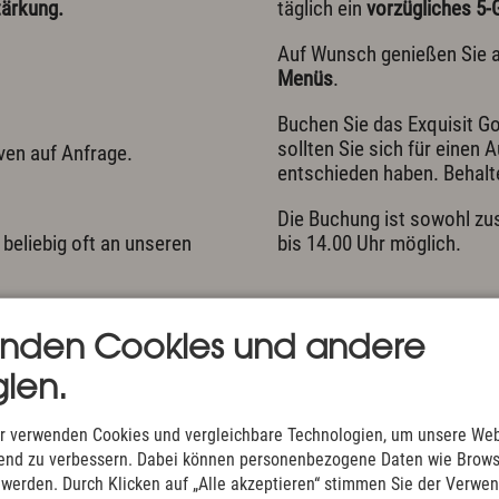
tärkung.
täglich ein
vorzügliches 5
Auf Wunsch genießen Sie 
Menüs
.
Buchen Sie das Exquisit Go
sollten Sie sich für einen
ven auf Anfrage.
entschieden haben. Behalten
Die Buchung ist sowohl zu
 beliebig oft an unseren
bis 14.00 Uhr möglich.
enden Cookies und andere
ien.
r verwenden Cookies und vergleichbare Technologien, um unsere Web
ufend zu verbessern. Dabei können personenbezogene Daten wie Brow
t werden. Durch Klicken auf „Alle akzeptieren“ stimmen Sie der Verwe