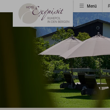
Menü
Hotel & Ruhepol
Zimme
Einzigartige Lage
Bestp
Philosophie & Architektur
Zimme
Das Exquisit-Team
Exqui
Bilder & Impressionen
Inklus
Hotelbewertungen
Allgä
Exquis
Sport & Aktiv
Kunst 
Golf mit Ausblick
Event