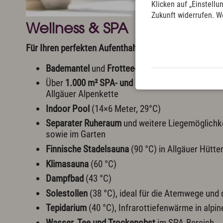
Klicken auf „Einstellu
Zukunft widerrufen. W
Wellness & SPA
Für Ihren perfekten Aufenthalt sind zahlreiche Wohlfü
Bademantel
und
Frottee-Slipper
im Zimmer
Über
1.000 m² SPA- und Wellness-Oase
inklusiv
Allgäuer Alpenkette
Indoor Pool
(14×6 Meter, 29°C)
Separater Ruheraum
und weitere Liegemöglichk
sowie im Garten
Finnische Stadelsauna
(90 °C) in Allgäuer Hütte
Klimasauna
(60 °C)
Dampfbad
(43 °C)
Solestollen
(38 °C), ideal für die Atemwege und 
Tepidarium
(40 °C), Infrarottiefenwärme in alp
Wasser, Tee und Trockenobst
im SPA-Bereich