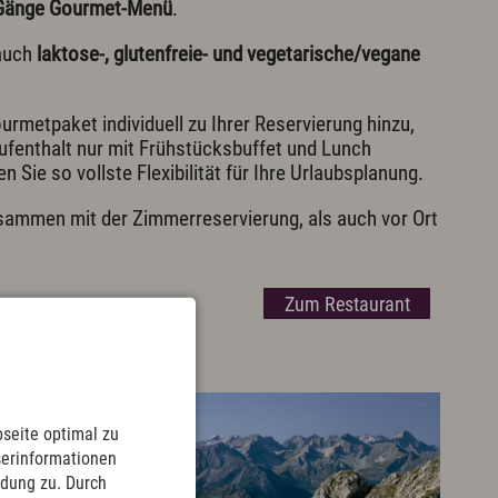
-Gänge Gourmet-Menü
.
auch
laktose-, glutenfreie- und vegetarische/vegane
urmetpaket individuell zu Ihrer Reservierung hinzu,
 Aufenthalt nur mit Frühstücksbuffet und Lunch
 Sie so vollste Flexibilität für Ihre Urlaubsplanung.
sammen mit der Zimmerreservierung, als auch vor Ort
Zum Restaurant
seite optimal zu
serinformationen
ndung zu. Durch