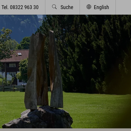
Tel. 08322 963 30
Suche
English
bcams & Wetterbericht
Eventkalender
Wellness & Spa
Philosophie
Übersichtsplan & Öffnungszeiten
Spa Bereich
Spa Anwendungen
Ruheoasen
Exquisit Garten
Oberstdorf im Allgäu
Sommer Aktiv