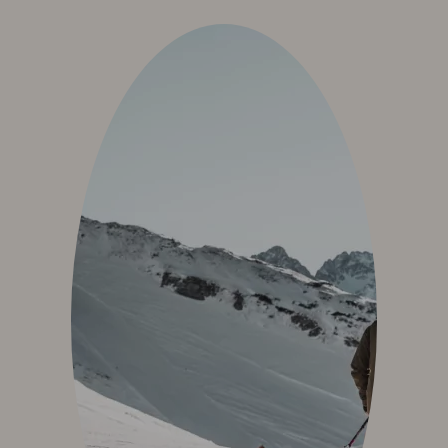
Exquisit Business - Tagen & Feiern
Kulinarik & Genuss
Frühstück im Hotel
Mittag & mehr
Kulinarischer Abend
Bar & Weinkeller
Events
Feiern & Hochzeiten
Wellness & Spa
Philosophie
Übersichtsplan & Öffnungszeiten
Spa Bereich
Spa Anwendungen
Ruheoasen
Exquisit Garten