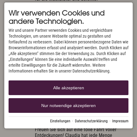
Wir bitten um Anmeldung bis 20.00 Uhr am
Wir verwenden Cookies und
Vortag.
andere Technologien.
Wir und unsere Partner verwenden Cookies und vergleichbare
Technologien, um unsere Webseite optimal zu gestalten und
Di.
18
August
2026
fortlaufend zu verbessern. Dabei können personenbezogene Daten wie
Browserinformationen erfasst und analysiert werden. Durch Klicken auf
Zeitraum:
18.08.2026 10:00 Uhr Bis 14:00 Uhr
„Alle akzeptieren“ stimmen Sie der Verwendung zu. Durch Klicken auf
E-Bike Tour mit "Alp-Aktiv"
„Einstellungen“ können Sie eine individuelle Auswahl treffen und
erteilte Einwilligungen für die Zukunft widerrufen. Weitere
Informationen erhalten Sie in unserer Datenschutzerklärung.
Wir laden Sie herzlich zu einer erlebnisreichen
E-Bike Tour ein! Damit Ihr Ausflug sowohl
lohnend als auch spannend wird, haben Sie die
Alle akzeptieren
Möglichkeit, sich bei der Anmeldung für eine
unserer Touren zu entscheiden. Alternativ
können Sie sich auch vorab von Claudia
Nur notwendige akzeptieren
beraten lassen – sie kennt jeden Weg und
Pfad in der Region und wird garantiert die
perfekte Tour für Sie auswählen.
Einstellungen
·
Datenschutzerklärung
·
Impressum
Freuen Sie sich auf eine tolle Fahrt voller
Entdeckungen! Claudia hat jede Menge