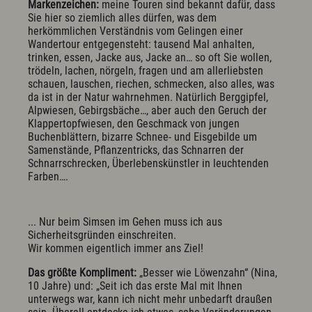
Markenzeichen:
meine Touren sind bekannt dafür, dass
Sie hier so ziemlich alles dürfen, was dem
herkömmlichen Verständnis vom Gelingen einer
Wandertour entgegensteht: tausend Mal anhalten,
trinken, essen, Jacke aus, Jacke an… so oft Sie wollen,
trödeln, lachen, nörgeln, fragen und am allerliebsten
schauen, lauschen, riechen, schmecken, also alles, was
da ist in der Natur wahrnehmen. Natürlich Berggipfel,
Alpwiesen, Gebirgsbäche…, aber auch den Geruch der
Klappertopfwiesen, den Geschmack von jungen
Buchenblättern, bizarre Schnee- und Eisgebilde um
Samenstände, Pflanzentricks, das Schnarren der
Schnarrschrecken, Überlebenskünstler in leuchtenden
Farben….
... Nur beim Simsen im Gehen muss ich aus
Sicherheitsgründen einschreiten.
Wir kommen eigentlich immer ans Ziel!
Das größte Kompliment:
„Besser wie Löwenzahn“ (Nina,
10 Jahre) und: „Seit ich das erste Mal mit Ihnen
unterwegs war, kann ich nicht mehr unbedarft draußen