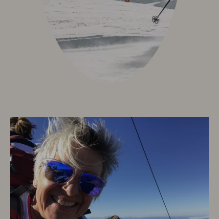
Sport & Aktiv
Golf mit Ausblick
Aktivprogramm inklusive
Fahrradverleih
Tennis
Indoor Fitness
Exquisit Bergwanderwochen 2026
Wintersport
Kunst & Kultur
Eventkalender
Exquisit Eisgala
Allgäuer Abend
Musik im Hotel
Kunst im Hotel
Info & Service
Kontakt