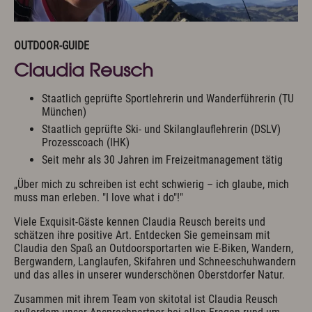
Anreise
Wissenswertes & AGB
Newsletter & Downloads
Hotelgutschein
OUTDOOR-GUIDE
Exquisit Produkte
Claudia Reusch
Oberstdorf im Allgäu
Staatlich geprüfte Sportlehrerin und Wanderführerin (TU
München)
Sommer Aktiv
Staatlich geprüfte Ski- und Skilanglauflehrerin (DSLV)
Winter Aktiv
Prozesscoach (IHK)
Sehenswertes
Seit mehr als 30 Jahren im Freizeitmanagement tätig
Kultur & Tradition
Oberstdorf in Bewegtbildern
„Über mich zu schreiben ist echt schwierig – ich glaube, mich
Webcams & Wetterbericht
muss man erleben. "I love what i do"!"
Viele Exquisit-Gäste kennen Claudia Reusch bereits und
schätzen ihre positive Art. Entdecken Sie gemeinsam mit
Newsletter & Downloads
Wissenswertes & AGB
Jobs & Karriere
Claudia den Spaß an Outdoorsportarten wie E-Biken, Wandern,
Presse
Anreise
Bergwandern, Langlaufen, Skifahren und Schneeschuhwandern
English
Kontakt
E-Mail
Tel.: 08322 963 30
und das alles in unserer wunderschönen Oberstdorfer Natur.
Zusammen mit ihrem Team von skitotal ist Claudia Reusch