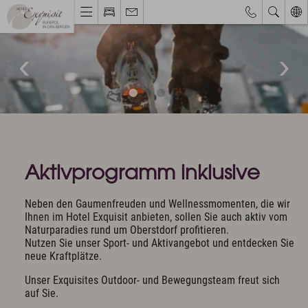
Webcams & Wetterbericht
Eventkalender
Hotel & Ruhepol
Einzigartige Lage
Philosophie & Architektur
Das Exquisit-Team
Bilder & Impressionen
Aktivprogramm inklusive
Hotelbewertungen
Neben den Gaumenfreuden und Wellnessmomenten, die wir
Zimmer & Angebote
Ihnen im Hotel Exquisit anbieten, sollen Sie auch aktiv vom
Naturparadies rund um Oberstdorf profitieren.
Bestpreisgarantie
Nutzen Sie unser Sport- und Aktivangebot und entdecken Sie
Zimmer, Suiten & Preise
neue Kraftplätze.
Exquisite Angebote
Unser Exquisites Outdoor- und Bewegungsteam freut sich
Inklusivleistungen
auf Sie.
Allgäu Walser Pass Premium