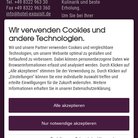
Tel.
+49 8322 963 30
Kulinarik und beste
Fax +49 8322 963 360
Erholung.
info@hotel-exquisit.de
Um Sie bei Ihrer
Urlaubsplanung zu
unterstützen, sind wir
Wir verwenden Cookies und
täglich von 07.00 bis 22.00
andere Technologien.
Uhr für Sie erreichbar.
SERVICE
AUSGEZEICHNET VON
Wir und unsere Partner verwenden Cookies und vergleichbare
Technologien, um unsere Webseite optimal zu gestalten und
Unsere Zimmer &
fortlaufend zu verbessern. Dabei können personenbezogene Daten wie
Suiten
Browserinformationen erfasst und analysiert werden. Durch Klicken auf
Suchen & Buchen
„Alle akzeptieren“ stimmen Sie der Verwendung zu. Durch Klicken auf
Anfragen
„Einstellungen“ können Sie eine individuelle Auswahl treffen und
Anfahrt & Routenplaner
Facebook
erteilte Einwilligungen für die Zukunft widerrufen. Weitere
Webcams & Livecams
Informationen erhalten Sie in unserer Datenschutzerklärung.
Instagram
Jobs
YouTube
A-Z
Alle akzeptieren
Nur notwendige akzeptieren