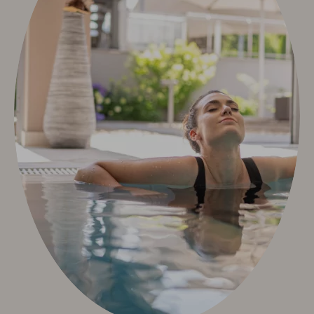
Sport & Aktiv
Golf mit Ausblick
Aktivprogramm inklusive
Fahrradverleih
Tennis
Indoor Fitness
Exquisit Bergwanderwochen 2026
Wintersport
Kunst & Kultur
Eventkalender
Exquisit Eisgala
Allgäuer Abend
Musik im Hotel
Kunst im Hotel
Info & Service
Kontakt