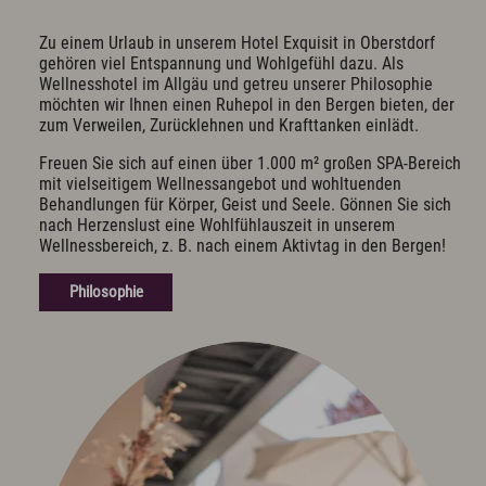
Exquisit Business - Tagen & Feiern
Zu einem Urlaub in unserem Hotel Exquisit in Oberstdorf
gehören viel Entspannung und Wohlgefühl dazu. Als
Kulinarik & Genuss
Wellnesshotel im Allgäu und getreu unserer Philosophie
Frühstück im Hotel
möchten wir Ihnen einen Ruhepol in den Bergen bieten, der
zum Verweilen, Zurücklehnen und Krafttanken einlädt.
Mittag & mehr
Kulinarischer Abend
Freuen Sie sich auf einen über 1.000 m² großen SPA-Bereich
Bar & Weinkeller
mit vielseitigem Wellnessangebot und wohltuenden
Events
Behandlungen für Körper, Geist und Seele. Gönnen Sie sich
Feiern & Hochzeiten
nach Herzenslust eine Wohlfühlauszeit in unserem
Wellnessbereich, z. B. nach einem Aktivtag in den Bergen!
Wellness & Spa
Philosophie
Philosophie
Übersichtsplan & Öffnungszeiten
Spa Bereich
Spa Anwendungen
Ruheoasen
Exquisit Garten