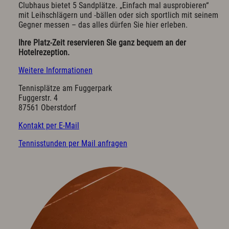
Exquisit Business - Tagen & Feiern
Clubhaus bietet 5 Sandplätze. „Einfach mal ausprobieren“
mit Leihschlägern und -bällen oder sich sportlich mit seinem
Gegner messen – das alles dürfen Sie hier erleben.
Kulinarik & Genuss
Ihre Platz-Zeit reservieren Sie ganz bequem an der
Frühstück im Hotel
Hotelrezeption.
Mittag & mehr
Weitere Informationen
Kulinarischer Abend
Bar & Weinkeller
Tennisplätze am Fuggerpark
Events
Fuggerstr. 4
Feiern & Hochzeiten
87561 Oberstdorf
Kontakt per E-Mail
Wellness & Spa
Tennisstunden per Mail anfragen
Philosophie
Übersichtsplan & Öffnungszeiten
Spa Bereich
Spa Anwendungen
Ruheoasen
Exquisit Garten