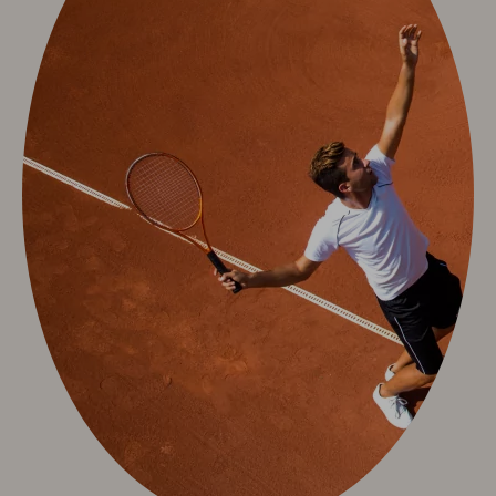
Sport & Aktiv
Golf mit Ausblick
Aktivprogramm inklusive
Fahrradverleih
Tennis
Indoor Fitness
Exquisit Bergwanderwochen 2026
Wintersport
Kunst & Kultur
Eventkalender
Exquisit Eisgala
Allgäuer Abend
Musik im Hotel
Kunst im Hotel
Info & Service
Kontakt