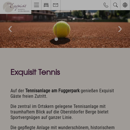
Webcams & Wetterbericht
Eventkalender
Hotel & Ruhepol
Einzigartige Lage
Philosophie & Architektur
Das Exquisit-Team
Bilder & Impressionen
Exquisit Tennis
Hotelbewertungen
Auf der
Tennisanlage am Fuggerpark
genießen Exquisit
Zimmer & Angebote
Gäste freien Zutritt.
Bestpreisgarantie
Die zentral im Ortskern gelegene Tennisanlage mit
Zimmer, Suiten & Preise
traumhaftem Blick auf die Oberstdorfer Berge bietet
Exquisite Angebote
Sportvergnügen auf ganzer Linie.
Inklusivleistungen
Allgäu Walser Pass Premium
Die gepflegte Anlage mit wunderschönem, historischem