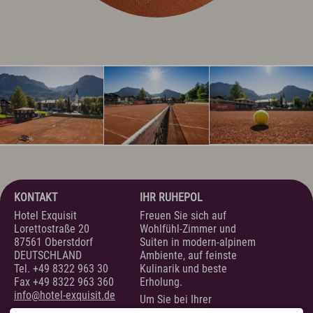
Anreise
Wissenswertes & AGB
Newsletter & Downloads
Hotelgutschein
Exquisit Produkte
Oberstdorf im Allgäu
Sommer Aktiv
Winter Aktiv
Sehenswertes
Kultur & Tradition
Oberstdorf in Bewegtbildern
Webcams & Wetterbericht
KONTAKT
IHR RUHEPOL
Hotel Exquisit
Freuen Sie sich auf
Lorettostraße 20
Wohlfühl-Zimmer und
87561 Oberstdorf
Suiten in modern-alpinem
Newsletter & Downloads
Wissenswertes & AGB
Jobs & Karriere
DEUTSCHLAND
Ambiente, auf feinste
Presse
Anreise
Tel.
+49 8322 963 30
Kulinarik und beste
English
Kontakt
E-Mail
Tel.: 08322 963 30
Fax +49 8322 963 360
Erholung.
info@hotel-exquisit.de
Um Sie bei Ihrer
Urlaubsplanung zu