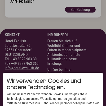
Sport & Aktiv
Anreise:
täglich
Golf mit Ausblick
Zur Buchung
Aktivprogramm inklusive
Fahrradverleih
Tennis
Indoor Fitness
Exquisit Bergwanderwochen 2026
KONTAKT
IHR RUHEPOL
Wintersport
Hotel Exquisit
Freuen Sie sich auf
Lorettostraße 20
Wohlfühl-Zimmer und
87561 Oberstdorf
Suiten in modern-alpinem
Kunst & Kultur
DEUTSCHLAND
Ambiente, auf feinste
Tel.
+49 8322 963 30
Kulinarik und beste
Eventkalender
Fax +49 8322 963 360
Erholung.
Exquisit Eisgala
info@hotel-exquisit.de
Um Sie bei Ihrer
Allgäuer Abend
Urlaubsplanung zu
Musik im Hotel
unterstützen, sind wir
Wir verwenden Cookies und
Kunst im Hotel
täglich von 07.00 bis 22.00
andere Technologien.
Uhr für Sie erreichbar.
Info & Service
SERVICE
AUSGEZEICHNET VON
Wir und unsere Partner verwenden Cookies und vergleichbare
Technologien, um unsere Webseite optimal zu gestalten und
Kontakt
Unsere Zimmer &
fortlaufend zu verbessern. Dabei können personenbezogene Daten wie