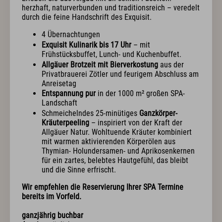
Exquisit Business - Tagen & Feiern
herzhaft, naturverbunden und traditionsreich – veredelt
durch die feine Handschrift des Exquisit.
Kulinarik & Genuss
4 Übernachtungen
Exquisit Kulinarik bis 17 Uhr
– mit
Frühstück im Hotel
Frühstücksbuffet, Lunch- und Kuchenbuffet.
Mittag & mehr
Allgäuer Brotzeit mit Bierverkostung
aus der
Kulinarischer Abend
Privatbrauerei Zötler und feurigem Abschluss am
Bar & Weinkeller
Anreisetag
Events
Entspannung pur
in der 1000 m² großen SPA-
Feiern & Hochzeiten
Landschaft
Schmeichelndes 25-minütiges
Ganzkörper-
Kräuterpeeling
– inspiriert von der Kraft der
Wellness & Spa
Allgäuer Natur. Wohltuende Kräuter kombiniert
mit warmen aktivierenden Körperölen aus
Philosophie
Thymian- Holundersamen- und Aprikosenkernen
Übersichtsplan & Öffnungszeiten
für ein zartes, belebtes Hautgefühl, das bleibt
Spa Bereich
und die Sinne erfrischt.
Spa Anwendungen
Ruheoasen
Wir empfehlen die Reservierung Ihrer SPA Termine
Exquisit Garten
bereits im Vorfeld.
ganzjährig buchbar