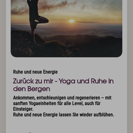
Exquisit Business - Tagen & Feiern
Kulinarik & Genuss
Frühstück im Hotel
Mittag & mehr
Kulinarischer Abend
Bar & Weinkeller
Events
Feiern & Hochzeiten
Ruhe und neue Energie
Wellness & Spa
Zurück zu mir - Yoga und Ruhe in
Philosophie
den Bergen
Übersichtsplan & Öffnungszeiten
Ankommen, entschleunigen und regenerieren – mit
Spa Bereich
sanften Yogaeinheiten für alle Level, auch für
Spa Anwendungen
Einsteiger.
Ruheoasen
Ruhe und neue Energie lassen Sie wieder aufblühen.
Exquisit Garten