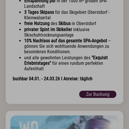
Entspannung pur
in der 1000 m² großen SPA-
Landschaft
3 Tages Skipass
für das Skigebiet Oberstdorf -
Kleinwalsertal
freie Nutzung
des
Skibus
in Oberstdorf
privater Spint im Skikeller
inklusive
Skischuhtrocknungsanlage
10% Nachlass auf das gesamte SPA-Angebot
–
gönnen Sie sich wohltuende Anwendungen zu
besonderen Konditionen.
und alle gewohnten Leistungen des
"Exquisit
Erlebnistages"
für einen rundum perfekten
Aufenthalt
buchbar 04.01. - 24.03.26 I Anreise: täglich
Zur Buchung