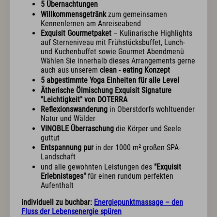
Sport & Aktiv
5 Übernachtungen
Willkommensgetränk
zum gemeinsamen
Golf mit Ausblick
Kennenlernen am Anreiseabend
Aktivprogramm inklusive
Exquisit Gourmetpaket
– Kulinarische Highlights
Fahrradverleih
auf Sterneniveau mit Frühstücksbuffet, Lunch-
Tennis
und Kuchenbuffet sowie Gourmet Abendmenü
Indoor Fitness
Wählen Sie innerhalb dieses Arrangements gerne
Exquisit Bergwanderwochen 2026
auch aus unserem
clean - eating Konzept
Wintersport
5 abgestimmte Yoga Einheiten für alle Level
Ätherische Ölmischung Exquisit Signature
"Leichtigkeit" von DOTERRA
Kunst & Kultur
Reflexionswanderung
in Oberstdorfs wohltuender
Natur und Wälder
Eventkalender
VINOBLE Überraschung
die Körper und Seele
Exquisit Eisgala
guttut
Allgäuer Abend
Entspannung pur
in der 1000 m² großen SPA-
Musik im Hotel
Landschaft
Kunst im Hotel
und alle gewohnten Leistungen des
"Exquisit
Erlebnistages"
für einen rundum perfekten
Aufenthalt
Info & Service
individuell zu buchbar:
Energiepunktmassage – den
Kontakt
Fluss der Lebensenergie spüren