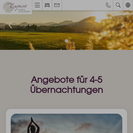
Webcams & Wetterbericht
Eventkalender
Hotel & Ruhepol
Einzigartige Lage
Philosophie & Architektur
Das Exquisit-Team
Bilder & Impressionen
Hotelbewertungen
Angebote für 4-5
Übernachtungen
Zimmer & Angebote
Bestpreisgarantie
Zimmer, Suiten & Preise
Exquisite Angebote
Inklusivleistungen
Allgäu Walser Pass Premium