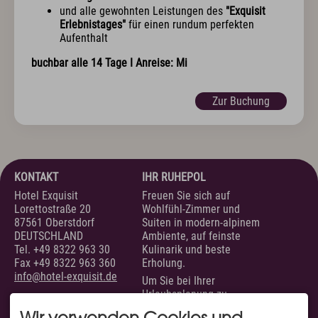
und alle gewohnten Leistungen des
"Exquisit
Erlebnistages"
für einen rundum perfekten
Aufenthalt
buchbar alle 14 Tage I Anreise:
Mi
Zur Buchung
KONTAKT
IHR RUHEPOL
Hotel Exquisit
Freuen Sie sich auf
Lorettostraße 20
Wohlfühl-Zimmer und
87561 Oberstdorf
Suiten in modern-alpinem
DEUTSCHLAND
Ambiente, auf feinste
Tel.
+49 8322 963 30
Kulinarik und beste
Fax +49 8322 963 360
Erholung.
info@hotel-exquisit.de
Um Sie bei Ihrer
Urlaubsplanung zu
unterstützen, sind wir
Wir verwenden Cookies und