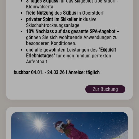
3 Tages Skipass
für das Skigebiet Oberstdorf -
Kleinwalsertal
freie Nutzung
des
Skibus
in Oberstdorf
privater Spint im Skikeller
inklusive
Skischuhtrocknungsanlage
10% Nachlass auf das gesamte SPA-Angebot
–
gönnen Sie sich wohltuende Anwendungen zu
besonderen Konditionen.
und alle gewohnten Leistungen des
"Exquisit
Erlebnistages"
für einen rundum perfekten
Aufenthalt
buchbar 04.01. - 24.03.26 I Anreise: täglich
Zur Buchung