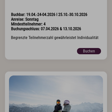
Anreise
Wissenswertes & AGB
Newsletter & Downloads
Buchbar: 19.04.-24-04.2026 I 25.10.-30.10.2026
Hotelgutschein
Anreise: Sonntag
Exquisit Produkte
Mindestteilnehmer: 4
Buchungsschluss: 07.04.2026 & 13.10.2026
Oberstdorf im Allgäu
Begrenzte Teilnehmerzahl gewährleistet Individualität
Sommer Aktiv
Winter Aktiv
Buchen
Sehenswertes
Kultur & Tradition
Oberstdorf in Bewegtbildern
Webcams & Wetterbericht
Newsletter & Downloads
Wissenswertes & AGB
Jobs & Karriere
Presse
Anreise
English
Kontakt
E-Mail
Tel.: 08322 963 30