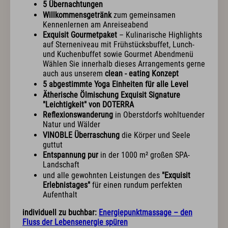
Sport & Aktiv
5 Übernachtungen
Willkommensgetränk
zum gemeinsamen
Golf mit Ausblick
Kennenlernen am Anreiseabend
Aktivprogramm inklusive
Exquisit Gourmetpaket
– Kulinarische Highlights
Fahrradverleih
auf Sterneniveau mit Frühstücksbuffet, Lunch-
Tennis
und Kuchenbuffet sowie Gourmet Abendmenü
Indoor Fitness
Wählen Sie innerhalb dieses Arrangements gerne
Exquisit Bergwanderwochen 2026
auch aus unserem
clean - eating Konzept
Wintersport
5 abgestimmte Yoga Einheiten für alle Level
Ätherische Ölmischung Exquisit Signature
"Leichtigkeit" von DOTERRA
Kunst & Kultur
Reflexionswanderung
in Oberstdorfs wohltuender
Natur und Wälder
Eventkalender
VINOBLE Überraschung
die Körper und Seele
Exquisit Eisgala
guttut
Allgäuer Abend
Entspannung pur
in der 1000 m² großen SPA-
Musik im Hotel
Landschaft
Kunst im Hotel
und alle gewohnten Leistungen des
"Exquisit
Erlebnistages"
für einen rundum perfekten
Aufenthalt
Info & Service
individuell zu buchbar:
Energiepunktmassage – den
Kontakt
Fluss der Lebensenergie spüren