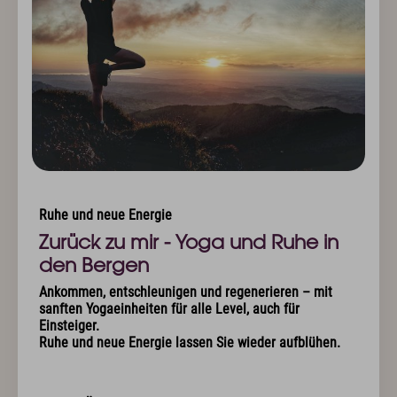
Exquisit Business - Tagen & Feiern
Kulinarik & Genuss
Frühstück im Hotel
Mittag & mehr
Kulinarischer Abend
Bar & Weinkeller
Events
Feiern & Hochzeiten
Ruhe und neue Energie
Wellness & Spa
Zurück zu mir - Yoga und Ruhe in
Philosophie
den Bergen
Übersichtsplan & Öffnungszeiten
Ankommen, entschleunigen und regenerieren – mit
Spa Bereich
sanften Yogaeinheiten für alle Level, auch für
Spa Anwendungen
Einsteiger.
Ruheoasen
Ruhe und neue Energie lassen Sie wieder aufblühen.
Exquisit Garten