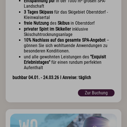
Entspannung pur
in der 1000 m² großen SPA-
Landschaft
3 Tages Skipass
für das Skigebiet Oberstdorf -
Kleinwalsertal
freie Nutzung
des
Skibus
in Oberstdorf
privater Spint im Skikeller
inklusive
Skischuhtrocknungsanlage
10% Nachlass auf das gesamte SPA-Angebot
–
gönnen Sie sich wohltuende Anwendungen zu
besonderen Konditionen.
und alle gewohnten Leistungen des
"Exquisit
Erlebnistages"
für einen rundum perfekten
Aufenthalt
buchbar 04.01. - 24.03.26 I Anreise: täglich
Zur Buchung