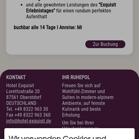
und alle gewohnten Leistungen des
"Exquisit
Erlebnistages"
für einen rundum perfekten
Aufenthalt
buchbar alle 14 Tage I Anreise:
Mi
Zur Buchung
KONTAKT
IHR RUHEPOL
Hotel Exquisit
Freuen Sie sich auf
Lorettostraße 20
Wohlfühl-Zimmer und
87561 Oberstdorf
Suiten in modern-alpinem
DEUTSCHLAND
Ambiente, auf feinste
Tel.
+49 8322 963 30
Kulinarik und beste
Fax +49 8322 963 360
Erholung.
info@hotel-exquisit.de
Um Sie bei Ihrer
Urlaubsplanung zu
unterstützen, sind wir
Wir verwenden Cookies und