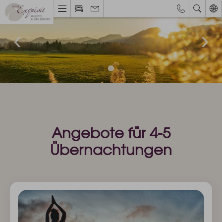
Webcams & Wetterbericht
Eventkalender
Hotel & Ruhepol
Einzigartige Lage
Philosophie & Architektur
Das Exquisit-Team
Bilder & Impressionen
Hotelbewertungen
Angebote für 4-5
Übernachtungen
Zimmer & Angebote
Bestpreisgarantie
Zimmer, Suiten & Preise
Exquisite Angebote
Inklusivleistungen
Allgäu Walser Pass Premium