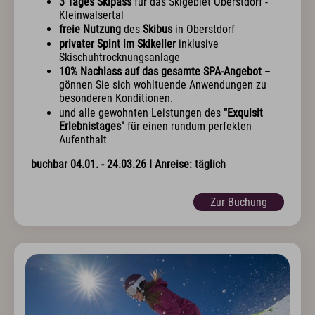
3 Tages Skipass
für das Skigebiet Oberstdorf -
Kleinwalsertal
freie Nutzung
des
Skibus
in Oberstdorf
privater Spint im Skikeller
inklusive
Skischuhtrocknungsanlage
10% Nachlass auf das gesamte SPA-Angebot
–
gönnen Sie sich wohltuende Anwendungen zu
besonderen Konditionen.
und alle gewohnten Leistungen des
"Exquisit
Erlebnistages"
für einen rundum perfekten
Aufenthalt
buchbar 04.01. - 24.03.26 I Anreise: täglich
Zur Buchung