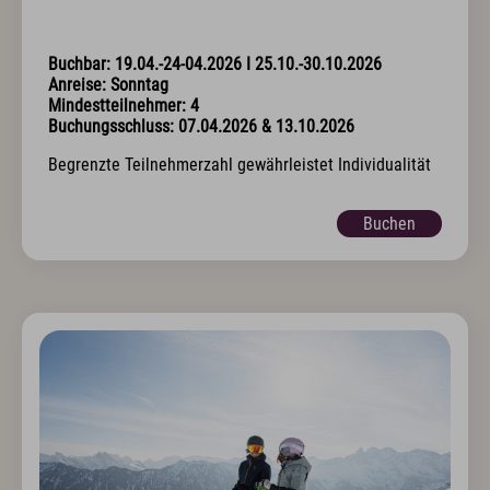
Anreise
Wissenswertes & AGB
Newsletter & Downloads
Buchbar: 19.04.-24-04.2026 I 25.10.-30.10.2026
Hotelgutschein
Anreise: Sonntag
Exquisit Produkte
Mindestteilnehmer: 4
Buchungsschluss: 07.04.2026 & 13.10.2026
Oberstdorf im Allgäu
Begrenzte Teilnehmerzahl gewährleistet Individualität
Sommer Aktiv
Winter Aktiv
Buchen
Sehenswertes
Kultur & Tradition
Oberstdorf in Bewegtbildern
Webcams & Wetterbericht
Newsletter & Downloads
Wissenswertes & AGB
Jobs & Karriere
Presse
Anreise
English
Kontakt
E-Mail
Tel.: 08322 963 30