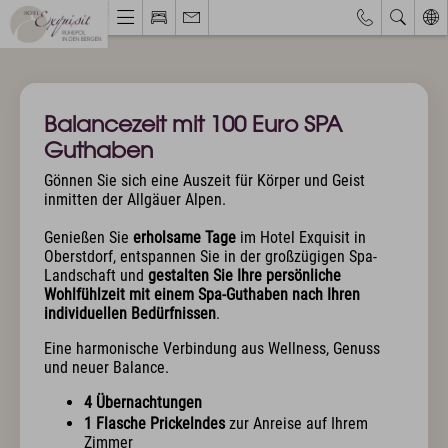
Webcams & Wetterbericht
Eventkalender
Balancezeit mit 100 Euro SPA
Hotel & Ruhepol
Guthaben
Einzigartige Lage
Gönnen Sie sich eine Auszeit für Körper und Geist
Philosophie & Architektur
inmitten der Allgäuer Alpen.
Das Exquisit-Team
Bilder & Impressionen
Genießen Sie
erholsame Tage
im Hotel Exquisit in
Oberstdorf, entspannen Sie in der großzügigen Spa-
Hotelbewertungen
Landschaft und
gestalten Sie Ihre persönliche
Wohlfühlzeit mit einem Spa-Guthaben nach Ihren
Zimmer & Angebote
individuellen Bedürfnissen
.
Bestpreisgarantie
Eine harmonische Verbindung aus Wellness, Genuss
und neuer Balance.
Zimmer, Suiten & Preise
Exquisite Angebote
4 Übernachtungen
Inklusivleistungen
1 Flasche Prickelndes
zur Anreise auf Ihrem
Allgäu Walser Pass Premium
Zimmer