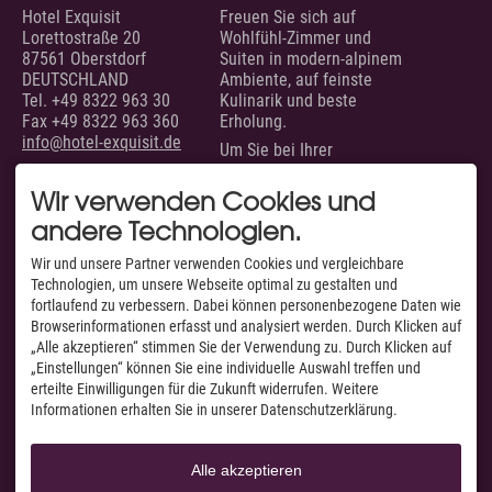
Sport & Aktiv
Hotel Exquisit
Freuen Sie sich auf
Lorettostraße 20
Wohlfühl-Zimmer und
Golf mit Ausblick
87561 Oberstdorf
Suiten in modern-alpinem
Aktivprogramm inklusive
DEUTSCHLAND
Ambiente, auf feinste
Fahrradverleih
Tel.
+49 8322 963 30
Kulinarik und beste
Tennis
Fax +49 8322 963 360
Erholung.
Indoor Fitness
info@hotel-exquisit.de
Um Sie bei Ihrer
Exquisit Bergwanderwochen 2026
Urlaubsplanung zu
Wintersport
unterstützen, sind wir
Wir verwenden Cookies und
täglich von 07.00 bis 22.00
andere Technologien.
Uhr für Sie erreichbar.
Kunst & Kultur
SERVICE
AUSGEZEICHNET VON
Wir und unsere Partner verwenden Cookies und vergleichbare
Eventkalender
Technologien, um unsere Webseite optimal zu gestalten und
Unsere Zimmer &
Exquisit Eisgala
fortlaufend zu verbessern. Dabei können personenbezogene Daten wie
Suiten
Allgäuer Abend
Browserinformationen erfasst und analysiert werden. Durch Klicken auf
Suchen & Buchen
Musik im Hotel
„Alle akzeptieren“ stimmen Sie der Verwendung zu. Durch Klicken auf
Anfragen
„Einstellungen“ können Sie eine individuelle Auswahl treffen und
Kunst im Hotel
Anfahrt & Routenplaner
Facebook
erteilte Einwilligungen für die Zukunft widerrufen. Weitere
Webcams & Livecams
Informationen erhalten Sie in unserer Datenschutzerklärung.
Instagram
Jobs
Info & Service
YouTube
A-Z
Kontakt
Alle akzeptieren