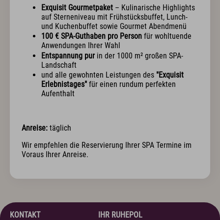
Exquisit Business - Tagen & Feiern
Exquisit Gourmetpaket
– Kulinarische Highlights
auf Sterneniveau mit Frühstücksbuffet, Lunch-
und Kuchenbuffet sowie Gourmet Abendmenü
Kulinarik & Genuss
100 € SPA-Guthaben pro Person
für wohltuende
Anwendungen Ihrer Wahl
Frühstück im Hotel
Entspannung pur
in der 1000 m² großen SPA-
Mittag & mehr
Landschaft
Kulinarischer Abend
und alle gewohnten Leistungen des
"Exquisit
Bar & Weinkeller
Erlebnistages"
für einen rundum perfekten
Events
Aufenthalt
Feiern & Hochzeiten
Wellness & Spa
Anreise:
täglich
Philosophie
Wir empfehlen die Reservierung Ihrer SPA Termine im
Übersichtsplan & Öffnungszeiten
Voraus Ihrer Anreise.
Spa Bereich
Spa Anwendungen
Ruheoasen
Exquisit Garten
KONTAKT
IHR RUHEPOL