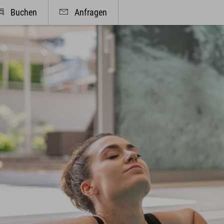
Buchen
Anfragen
We
r & Angebote
Kulinarik & Genuss
reisgarantie
Frühstück im Hotel
r, Suiten & Preise
Mittag & mehr
site Angebote
Kulinarischer Abend
ivleistungen
Bar & Weinkeller
u Walser Pass Premium
Events
it Business - Tagen & Feiern
Feiern & Hochzeiten
& Kultur
Info & Service
kalender
Kontakt