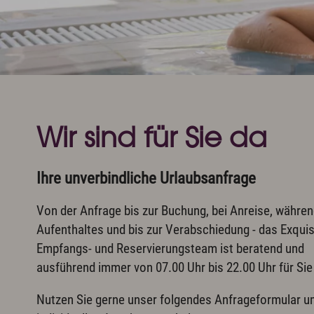
Aktivprogramm inklusive
Exquis
Fahrradverleih
Allgä
Tennis
Musik
Indoor Fitness
Kunst
Exquisit Bergwanderwochen 2026
Wintersport
Wir sind für Sie da
Newsletter & Downloads
Wissenswertes & AGB
J
Ihre unverbindliche Urlaubsanfrage
Von der Anfrage bis zur Buchung, bei Anreise, währen
Aufenthaltes und bis zur Verabschiedung - das Exquis
Empfangs- und Reservierungsteam ist beratend und
ausführend immer von 07.00 Uhr bis 22.00 Uhr für Sie
Nutzen Sie gerne unser folgendes Anfrageformular u