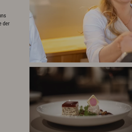
uns
e der