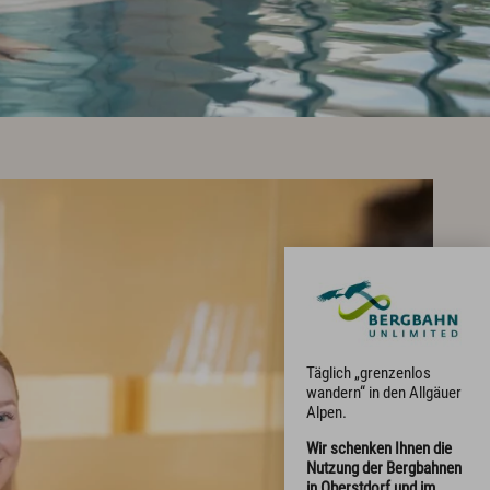
Winter Aktiv
Sehenswertes
Kultur & Tradition
Oberstdorf in Bewegtbildern
Webcams & Wetterbericht
English
Kontakt
E-Mail
Tel.: 08322 963 30
Täglich „grenzenlos
wandern“ in den Allgäuer
Alpen.
Wir schenken Ihnen die
Nutzung der Bergbahnen
in Oberstdorf und im