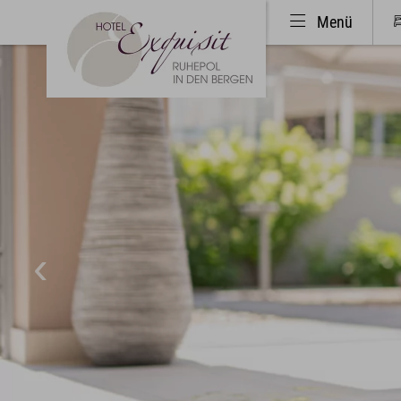
Menü
Hotel & Ruhepol
Zimme
Einzigartige Lage
Bestp
Philosophie & Architektur
Zimme
Das Exquisit-Team
Exqui
Bilder & Impressionen
Inklus
Hotelbewertungen
Allgä
Exquis
Sport & Aktiv
Kunst 
Golf mit Ausblick
Event