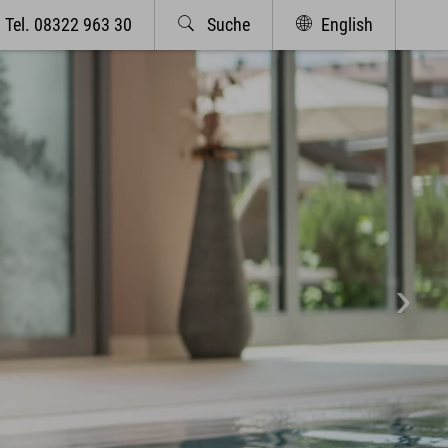
Tel. 08322 963 30
Suche
English
bcams & Wetterbericht
Eventkalender
Wellness & Spa
Philosophie
Übersichtsplan & Öffnungszeiten
Spa Bereich
Spa Anwendungen
Ruheoasen
Exquisit Garten
Oberstdorf im Allgäu
Sommer Aktiv