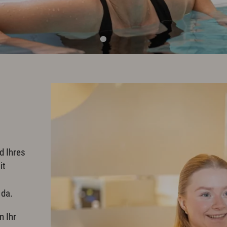
it Eisgala
Anreise
uer Abend
Wissenswertes & AGB
 im Hotel
Newsletter & Downloads
 im Hotel
Hotelgutschein
Exquisit Produkte
obs & Karriere
Presse
Anreise
d Ihres
it
 da.
m Ihr