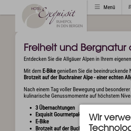
Menü
Freiheit und Bergnatur
Hotel & Ruhepol
Zimme
Entdecken Sie die Allgäuer Alpen in Ihrem eigene
Einzigartige Lage
Bestp
Philosophie & Architektur
Zimme
Mit dem
E-Bike
genießen Sie die beeindruckende N
Das Exquisit-Team
Exqui
Brotzeit auf der Buchrainer Alpe - einer echten A
Bilder & Impressionen
Inklus
Hotelbewertungen
Allgä
Nach einem Tag voller Bewegung und besonderer N
Exquis
kulinarische Genussmomente auf höchstem Nive
3 Übernachtungen
Exquisit Gourmetpaket
– Kulinarische Highl
Sport & Aktiv
Kunst 
Wir verw
E-Bike
Technolog
Golf mit Ausblick
Event
Brotzeit auf der Buchrainer Alpe - einer ech