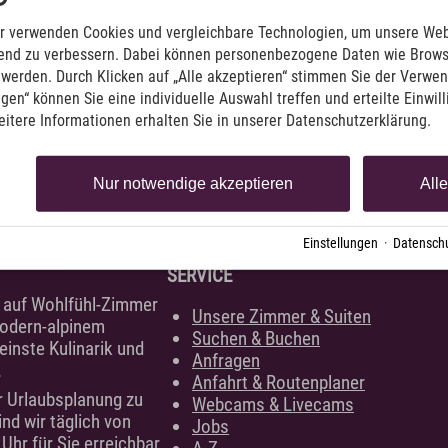
it Eisgala
Anreise
-Landschaft
uer Abend
Wissenswertes & AGB
r verwenden Cookies und vergleichbare Technologien, um unsere Web
t Erlebnistages"
für einen rundum perfekten Aufenthalt
ufend zu verbessern. Dabei können personenbezogene Daten wie Brow
 im Hotel
Newsletter & Downloads
t werden. Durch Klicken auf „Alle akzeptieren“ stimmen Sie der Verwe
 im Hotel
Hotelgutschein
ngen“ können Sie eine individuelle Auswahl treffen und erteilte Einwil
Exquisit Produkte
eitere Informationen erhalten Sie in unserer Datenschutzerklärung.
Nur notwendige akzeptieren
All
obs & Karriere
Presse
Anreise
Einstellungen
·
Datenschu
SERVICE
h auf Wohlfühl-Zimmer
Unsere Zimmer & Suiten
modern-alpinem
Suchen & Buchen
einste Kulinarik und
Anfragen
.
Anfahrt & Routenplaner
r Urlaubsplanung zu
Webcams & Livecams
ind wir täglich von
Jobs
Uhr für Sie erreichbar.