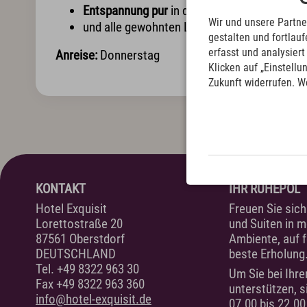
Aktivprogramm inklusive
Exquis
Entspannung pur
in der 1000 m² großen SPA
Fahrradverleih
Allgä
Wir und unsere Partne
und alle gewohnten Leistungen des
"Exquisi
gestalten und fortla
Tennis
Musik
erfasst und analysier
Anreise:
Donnerstag
Indoor Fitness
Kunst
Klicken auf „Einstellu
Exquisit Bergwanderwochen 2026
Zukunft widerrufen. W
Wintersport
Newsletter & Downloads
Wissenswertes & AGB
J
KONTAKT
IHR RUHEPOL
Hotel Exquisit
Freuen Sie sic
Lorettostraße 20
und Suiten in 
87561 Oberstdorf
Ambiente, auf f
DEUTSCHLAND
beste Erholung
Tel.
+49 8322 963 30
Um Sie bei Ihre
Fax +49 8322 963 360
unterstützen, s
info@hotel-exquisit.de
07.00 bis 22.00 