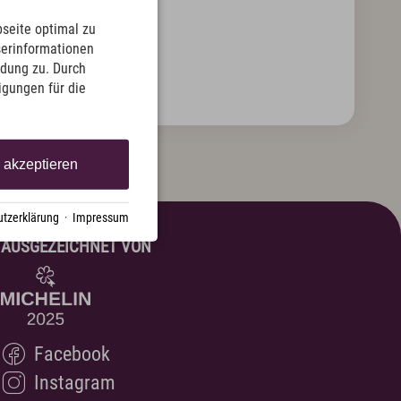
Winter Aktiv
Sehenswertes
seite optimal zu
serinformationen
Kultur & Tradition
ndung zu. Durch
Oberstdorf in Bewegtbildern
ligungen für die
Webcams & Wetterbericht
e akzeptieren
English
Kontakt
E-Mail
Tel.: 08322 963 30
tzerklärung
·
Impressum
AUSGEZEICHNET VON
Facebook
Instagram