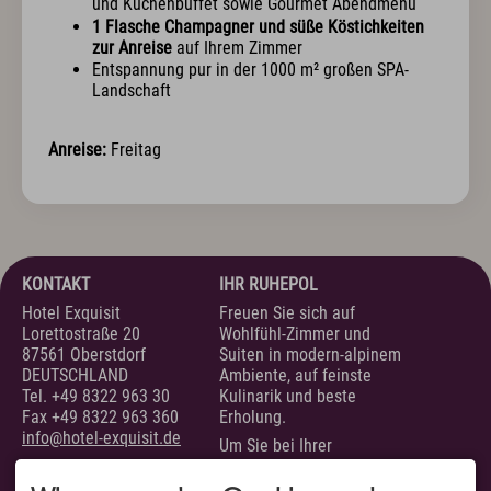
und Kuchenbuffet sowie Gourmet Abendmenü
Exquisit Business - Tagen & Feiern
1 Flasche Champagner und süße Köstichkeiten
zur Anreise
auf Ihrem Zimmer
Kulinarik & Genuss
Entspannung pur in der 1000 m² großen SPA-
Landschaft
Frühstück im Hotel
Mittag & mehr
Anreise:
Freitag
Kulinarischer Abend
Bar & Weinkeller
Events
Feiern & Hochzeiten
Wellness & Spa
KONTAKT
IHR RUHEPOL
Hotel Exquisit
Freuen Sie sich auf
Philosophie
Lorettostraße 20
Wohlfühl-Zimmer und
Übersichtsplan & Öffnungszeiten
87561 Oberstdorf
Suiten in modern-alpinem
Spa Bereich
DEUTSCHLAND
Ambiente, auf feinste
Spa Anwendungen
Tel.
+49 8322 963 30
Kulinarik und beste
Ruheoasen
Fax +49 8322 963 360
Erholung.
Exquisit Garten
info@hotel-exquisit.de
Um Sie bei Ihrer
Urlaubsplanung zu
unterstützen, sind wir