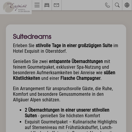
Webcams & Wetterbericht
Eventkalender
Suitedreams
Hotel & Ruhepol
Erleben Sie
stilvolle Tage in einer großzügigen Suite
im
Hotel Exquisit in Oberstdorf.
Einzigartige Lage
Philosophie & Architektur
Genießen Sie zwei
entspannte Übernachtungen
mit
Das Exquisit-Team
feinem Gourmetpaket, exklusiver Spa-Nutzung und
Bilder & Impressionen
besonderen Aufmerksamkeiten bei Anreise wie
süßen
Hotelbewertungen
Köstlichkeiten
und einer
Flasche Champagner
.
Ein Arrangement für anspruchsvolle Gäste, die Ruhe,
Zimmer & Angebote
Komfort und besondere Genussmomente in den
Allgäuer Alpen schätzen.
Bestpreisgarantie
Zimmer, Suiten & Preise
2 Übernachtungen in einer unserer stilvollen
Exquisite Angebote
Suiten
- genießen Sie höchsten Komfort
Inklusivleistungen
Exquisit Gourmetpaket – Kulinarische Highlights
auf Sterneniveau mit Frühstücksbuffet, Lunch-
Allgäu Walser Pass Premium