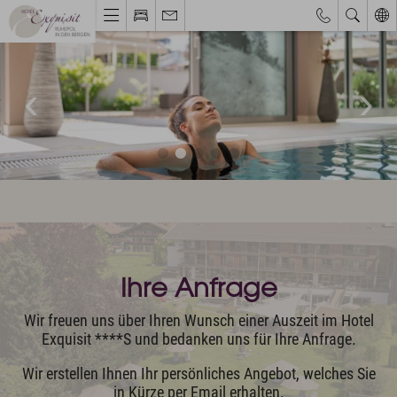
Webcams & Wetterbericht
Eventkalender
Hotel & Ruhepol
Einzigartige Lage
Philosophie & Architektur
Das Exquisit-Team
Bilder & Impressionen
Hotelbewertungen
Zimmer & Angebote
Ihre Anfrage
Bestpreisgarantie
Wir freuen uns über Ihren Wunsch einer Auszeit im Hotel
Zimmer, Suiten & Preise
Exquisit ****S und bedanken uns für Ihre Anfrage.
Exquisite Angebote
Inklusivleistungen
Wir erstellen Ihnen Ihr persönliches Angebot, welches Sie
Allgäu Walser Pass Premium
in Kürze per Email erhalten.