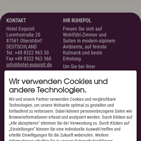
Anreise
Wissenswertes & AGB
Newsletter & Downloads
Hotelgutschein
KONTAKT
IHR RUHEPOL
Exquisit Produkte
Hotel Exquisit
Freuen Sie sich auf
Lorettostraße 20
Wohlfühl-Zimmer und
87561 Oberstdorf
Suiten in modern-alpinem
Oberstdorf im Allgäu
DEUTSCHLAND
Ambiente, auf feinste
Tel.
+49 8322 963 30
Kulinarik und beste
Sommer Aktiv
Fax +49 8322 963 360
Erholung.
Winter Aktiv
info@hotel-exquisit.de
Um Sie bei Ihrer
Sehenswertes
Urlaubsplanung zu
Kultur & Tradition
unterstützen, sind wir
Wir verwenden Cookies und
Oberstdorf in Bewegtbildern
täglich von 07.00 bis 22.00
Webcams & Wetterbericht
andere Technologien.
Uhr für Sie erreichbar.
SERVICE
AUSGEZEICHNET VON
Wir und unsere Partner verwenden Cookies und vergleichbare
Technologien, um unsere Webseite optimal zu gestalten und
Unsere Zimmer &
fortlaufend zu verbessern. Dabei können personenbezogene Daten wie
Newsletter & Downloads
Wissenswertes & AGB
Jobs & Karriere
Suiten
Browserinformationen erfasst und analysiert werden. Durch Klicken auf
Presse
Anreise
Suchen & Buchen
„Alle akzeptieren“ stimmen Sie der Verwendung zu. Durch Klicken auf
English
Kontakt
E-Mail
Tel.: 08322 963 30
Anfragen
„Einstellungen“ können Sie eine individuelle Auswahl treffen und
Anfahrt & Routenplaner
Facebook
erteilte Einwilligungen für die Zukunft widerrufen. Weitere
Webcams & Livecams