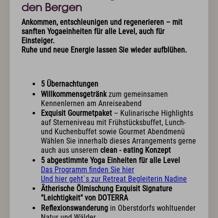
Exquisit Business - Tagen & Feiern
den Bergen
Ankommen, entschleunigen und regenerieren – mit
Kulinarik & Genuss
sanften Yogaeinheiten für alle Level, auch für
Einsteiger.
Frühstück im Hotel
Ruhe und neue Energie lassen Sie wieder aufblühen.
Mittag & mehr
Kulinarischer Abend
Bar & Weinkeller
5 Übernachtungen
Events
Willkommensgetränk
zum gemeinsamen
Feiern & Hochzeiten
Kennenlernen am Anreiseabend
Exquisit Gourmetpaket
– Kulinarische Highlights
auf Sterneniveau mit Frühstücksbuffet, Lunch-
Wellness & Spa
und Kuchenbuffet sowie Gourmet Abendmenü
Wählen Sie innerhalb dieses Arrangements gerne
Philosophie
auch aus unserem
clean - eating Konzept
Übersichtsplan & Öffnungszeiten
5 abgestimmte Yoga Einheiten für alle Level
Spa Bereich
Das Programm finden Sie hier
Spa Anwendungen
Und hier geht`s zur Retreat Begleiterin Nadine
Ruheoasen
Ätherische Ölmischung Exquisit Signature
Exquisit Garten
"Leichtigkeit" von DOTERRA
Reflexionswanderung
in Oberstdorfs wohltuender
Natur und Wälder