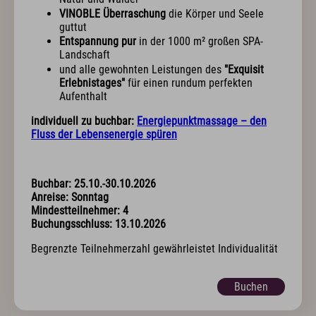
Sport & Aktiv
VINOBLE Überraschung
die Körper und Seele
Golf mit Ausblick
guttut
Aktivprogramm inklusive
Entspannung pur
in der 1000 m² großen SPA-
Landschaft
Fahrradverleih
und alle gewohnten Leistungen des
"Exquisit
Tennis
Erlebnistages"
für einen rundum perfekten
Indoor Fitness
Aufenthalt
Exquisit Bergwanderwochen 2026
Wintersport
individuell zu buchbar:
Energiepunktmassage – den
Fluss der Lebensenergie spüren
Kunst & Kultur
Eventkalender
Buchbar: 25.10.-30.10.2026
Exquisit Eisgala
Anreise: Sonntag
Allgäuer Abend
Mindestteilnehmer: 4
Musik im Hotel
Buchungsschluss: 13.10.2026
Kunst im Hotel
Begrenzte Teilnehmerzahl gewährleistet Individualität
Info & Service
Buchen
Kontakt