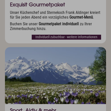
Anreise
Exquisit Gourmetpaket
Wissenswertes & AGB
Newsletter & Downloads
Unser Küchenchef und Sternekoch Frank Aldinger kreiert
Hotelgutschein
für Sie jeden Abend ein vorzügliches
Gourmet-Menü
.
Exquisit Produkte
Buchen Sie unser
Gourmetpaket individuell
zu Ihrer
Zimmerbuchung hinzu.
Oberstdorf im Allgäu
Individuell zubuchbar - weitere Informationen
Sommer Aktiv
Winter Aktiv
Sehenswertes
Kultur & Tradition
Oberstdorf in Bewegtbildern
Webcams & Wetterbericht
Newsletter & Downloads
Wissenswertes & AGB
Jobs & Karriere
Presse
Anreise
English
Kontakt
E-Mail
Tel.: 08322 963 30
Sport, Aktiv & mehr