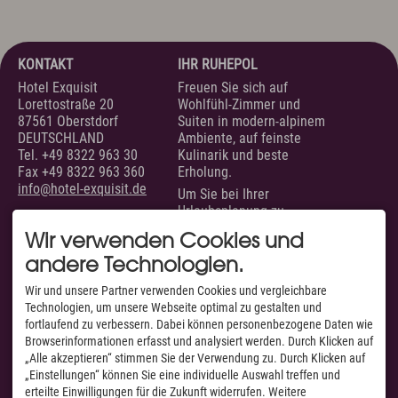
KONTAKT
IHR RUHEPOL
Hotel Exquisit
Freuen Sie sich auf
Lorettostraße 20
Wohlfühl-Zimmer und
87561 Oberstdorf
Suiten in modern-alpinem
DEUTSCHLAND
Ambiente, auf feinste
Tel.
+49 8322 963 30
Kulinarik und beste
Fax +49 8322 963 360
Erholung.
info@hotel-exquisit.de
Um Sie bei Ihrer
Urlaubsplanung zu
unterstützen, sind wir
Wir verwenden Cookies und
täglich von 07.00 bis 22.00
andere Technologien.
Uhr für Sie erreichbar.
SERVICE
AUSGEZEICHNET VON
Wir und unsere Partner verwenden Cookies und vergleichbare
Technologien, um unsere Webseite optimal zu gestalten und
Unsere Zimmer &
fortlaufend zu verbessern. Dabei können personenbezogene Daten wie
Suiten
Browserinformationen erfasst und analysiert werden. Durch Klicken auf
Suchen & Buchen
„Alle akzeptieren“ stimmen Sie der Verwendung zu. Durch Klicken auf
Anfragen
„Einstellungen“ können Sie eine individuelle Auswahl treffen und
Anfahrt & Routenplaner
Facebook
erteilte Einwilligungen für die Zukunft widerrufen. Weitere