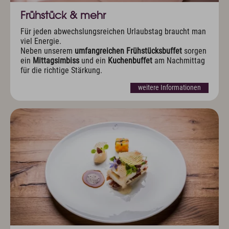
Sport & Aktiv
Frühstück & mehr
Golf mit Ausblick
Aktivprogramm inklusive
Für jeden abwechslungsreichen Urlaubstag braucht man
Fahrradverleih
viel Energie.
Neben unserem
umfangreichen Frühstücksbuffet
sorgen
Tennis
ein
Mittagsimbiss
und ein
Kuchenbuffet
am Nachmittag
Indoor Fitness
für die richtige Stärkung.
Exquisit Bergwanderwochen 2026
Wintersport
weitere Informationen
Kunst & Kultur
Eventkalender
Exquisit Eisgala
Allgäuer Abend
Musik im Hotel
Kunst im Hotel
Info & Service
Kontakt