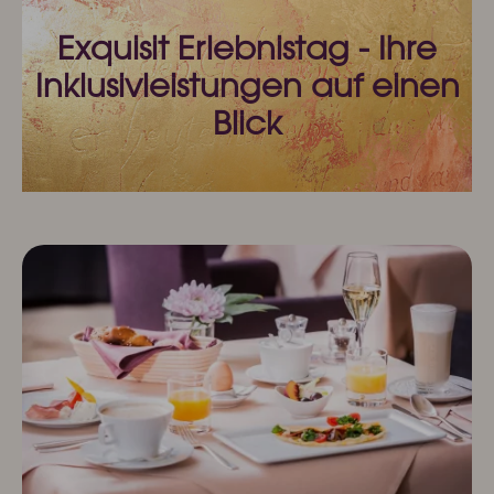
Exquisit Business - Tagen & Feiern
Exquisit Erlebnistag - Ihre
Kulinarik & Genuss
Inklusivleistungen auf einen
Frühstück im Hotel
Blick
Mittag & mehr
Kulinarischer Abend
Bar & Weinkeller
Events
Feiern & Hochzeiten
Wellness & Spa
Philosophie
Übersichtsplan & Öffnungszeiten
Spa Bereich
Spa Anwendungen
Ruheoasen
Exquisit Garten