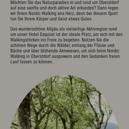
Exquisit Business - Tagen & Feiern
Möchten Sie das Naturparadies in und rund um Oberstdorf
auf eine sanfte und doch aktive Art erkunden? Dann legen
wir Ihnen Nordic Walking ans Herz, denn bei diesem Sport
Kulinarik & Genuss
tun Sie Ihrem Körper und Geist etwas Gutes.
Frühstück im Hotel
Das wunderschöne Allgäu als vielseitige Aktivregion rund
Mittag & mehr
um unser Hotel Exquisit ist der ideale Platz, um sich mit den
Kulinarischer Abend
Walkingstöcken ins Freie zu begeben. Nutzen Sie die
schönen Wege durch die Wälder, entlang der Flüsse und
Bar & Weinkeller
Bäche und über blühende Almwiesen, um sich beim Nordic
Events
Walking in Oberstdorf auspowern und den Gedanken freien
Feiern & Hochzeiten
Lauf lassen zu können.
Wellness & Spa
Philosophie
Übersichtsplan & Öffnungszeiten
Spa Bereich
Spa Anwendungen
Ruheoasen
Exquisit Garten