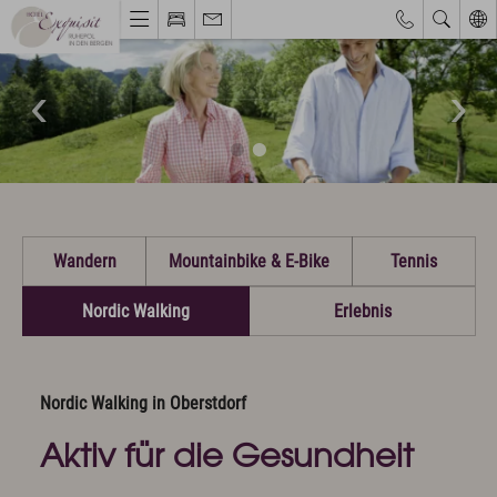
Webcams & Wetterbericht
Eventkalender
Hotel & Ruhepol
Einzigartige Lage
Philosophie & Architektur
Das Exquisit-Team
Wandern
Mountainbike & E-Bike
Tennis
Bilder & Impressionen
Hotelbewertungen
Nordic Walking
Erlebnis
Zimmer & Angebote
Bestpreisgarantie
Nordic Walking in Oberstdorf
Zimmer, Suiten & Preise
Exquisite Angebote
Aktiv für die Gesundheit
Inklusivleistungen
Allgäu Walser Pass Premium