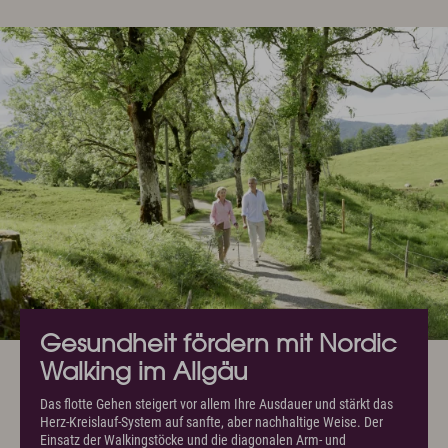
Anreise
Wissenswertes & AGB
Newsletter & Downloads
Hotelgutschein
Exquisit Produkte
Oberstdorf im Allgäu
Sommer Aktiv
Winter Aktiv
Sehenswertes
Kultur & Tradition
Oberstdorf in Bewegtbildern
Webcams & Wetterbericht
Gesundheit fördern mit Nordic
Newsletter & Downloads
Wissenswertes & AGB
Jobs & Karriere
Walking im Allgäu
Presse
Anreise
English
Kontakt
E-Mail
Tel.: 08322 963 30
Das flotte Gehen steigert vor allem Ihre Ausdauer und stärkt das
Herz-Kreislauf-System auf sanfte, aber nachhaltige Weise. Der
Einsatz der Walkingstöcke und die diagonalen Arm- und