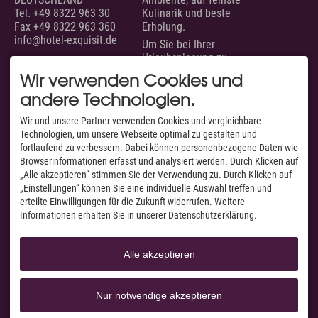
Tel.
+49 8322 963 30
Kulinarik und beste
Fax +49 8322 963 360
Erholung.
info@hotel-exquisit.de
Um Sie bei Ihrer
Urlaubsplanung zu
unterstützen, sind wir
Wir verwenden Cookies und
täglich von 07.00 bis 22.00
andere Technologien.
Uhr für Sie erreichbar.
SERVICE
AUSGEZEICHNET VON
Wir und unsere Partner verwenden Cookies und vergleichbare
Technologien, um unsere Webseite optimal zu gestalten und
Unsere Zimmer &
fortlaufend zu verbessern. Dabei können personenbezogene Daten wie
Suiten
Browserinformationen erfasst und analysiert werden. Durch Klicken auf
Suchen & Buchen
„Alle akzeptieren“ stimmen Sie der Verwendung zu. Durch Klicken auf
Anfragen
„Einstellungen“ können Sie eine individuelle Auswahl treffen und
Anfahrt & Routenplaner
Facebook
erteilte Einwilligungen für die Zukunft widerrufen. Weitere
Webcams & Livecams
Instagram
Informationen erhalten Sie in unserer Datenschutzerklärung.
Jobs
YouTube
A-Z
Alle akzeptieren
Nur notwendige akzeptieren