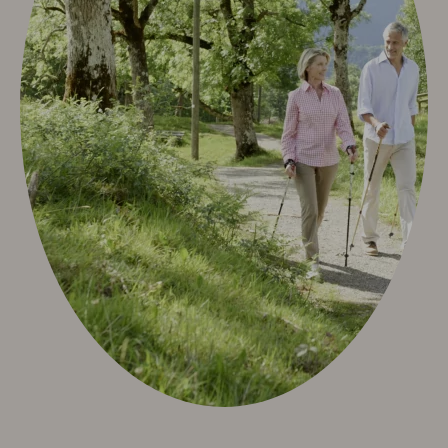
Sport & Aktiv
Golf mit Ausblick
Aktivprogramm inklusive
Fahrradverleih
Tennis
Indoor Fitness
Exquisit Bergwanderwochen 2026
Wintersport
Kunst & Kultur
Eventkalender
Exquisit Eisgala
Allgäuer Abend
Musik im Hotel
Kunst im Hotel
Info & Service
Kontakt